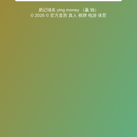
易记域名 ying.money （赢.钱）
© 2026 © 官方直营 真人 棋牌 电游 体育